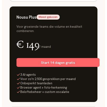
Nousu Plus
Meest gekozen
Voor groeiende teams die volume en kwaliteit
combineren.
€ 149
/ maand
Start 14 dagen gratis
3 AI-agents
Voor zo'n 2.500 gesprekken per maand
Onbeperkt teamleden
Browser agent + foto-herkenning
Beloftebeheer + custom escalatie