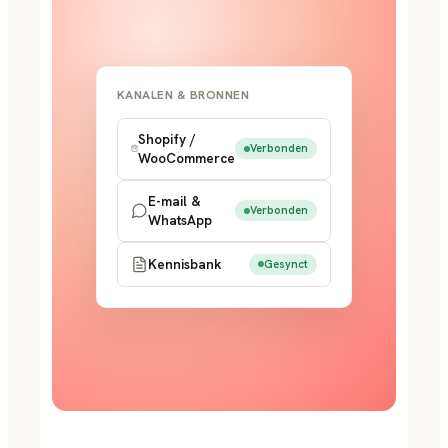
KANALEN & BRONNEN
Shopify /
Verbonden
WooCommerce
E-mail &
Verbonden
WhatsApp
Kennisbank
Gesynct