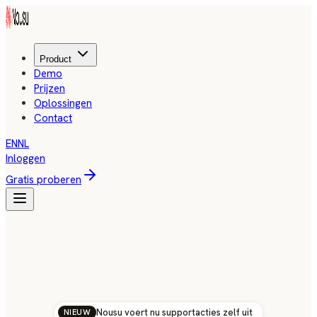
Product
Demo
Prijzen
Oplossingen
Contact
EN
NL
Inloggen
Gratis proberen
Nousu voert nu supportacties zelf uit
NIEUW