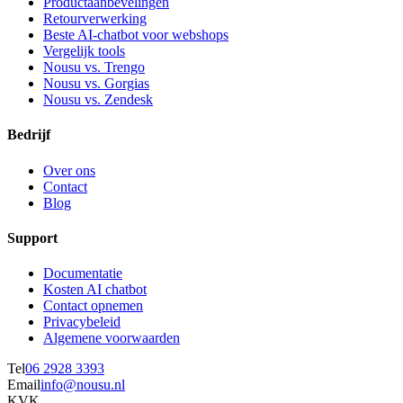
Productaanbevelingen
Retourverwerking
Beste AI-chatbot voor webshops
Vergelijk tools
Nousu vs. Trengo
Nousu vs. Gorgias
Nousu vs. Zendesk
Bedrijf
Over ons
Contact
Blog
Support
Documentatie
Kosten AI chatbot
Contact opnemen
Privacybeleid
Algemene voorwaarden
Tel
06 2928 3393
Email
info@nousu.nl
KVK