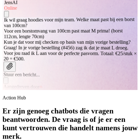
AI
Jens
Online
Ik wil graag hoodies voor mijn team. Welke maat past bij een borst
van 100cm?
Voor een borstomvang van 100cm past maat M prima! (borst
112cm, lengte 70cm)
Kun je dat voor mij checken op basis van mijn vorige bestelling?
Graag! In je vorige bestelling (#456) zag ik dat je maat L droeg.
Voor jou raad ik L aan voor de perfecte pasvorm. Totaal: €25/stuk ×
20 = €500.
Stuur een bericht...
Aangedreven door
Action Hub
Er zijn genoeg chatbots die vragen
beantwoorden. De vraag is of je er een
kunt vertrouwen die handelt namens jouw
merk.