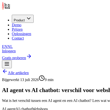
Product
Demo
Prijzen
Oplossingen
Contact
EN
NL
Inloggen
Gratis proberen
Alle artikelen
Bijgewerkt
13 juli 2026
9 min
AI agent vs AI chatbot: verschil voor webs
Wat is het verschil tussen een AI agent en een AI chatbot? Lees wat 
AI agent
AI chatbot
Webshops