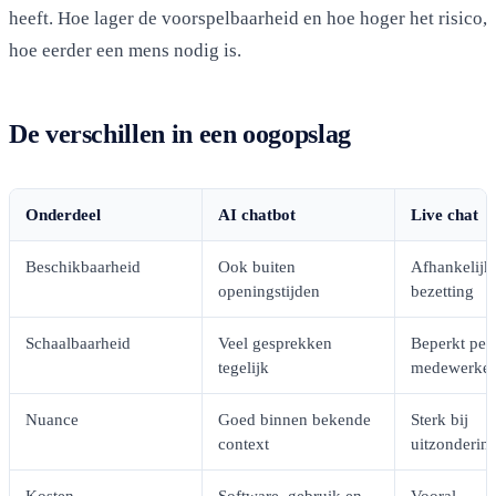
heeft. Hoe lager de voorspelbaarheid en hoe hoger het risico,
hoe eerder een mens nodig is.
De verschillen in een oogopslag
Onderdeel
AI chatbot
Live chat
Beschikbaarheid
Ook buiten
Afhankelijk
openingstijden
bezetting
Schaalbaarheid
Veel gesprekken
Beperkt per
tegelijk
medewerke
Nuance
Goed binnen bekende
Sterk bij
context
uitzonderin
Kosten
Software, gebruik en
Vooral