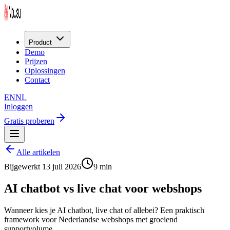
Product
Demo
Prijzen
Oplossingen
Contact
EN
NL
Inloggen
Gratis proberen
Alle artikelen
Bijgewerkt
13 juli 2026
9 min
AI chatbot vs live chat voor webshops
Wanneer kies je AI chatbot, live chat of allebei? Een praktisch
framework voor Nederlandse webshops met groeiend
supportvolume.